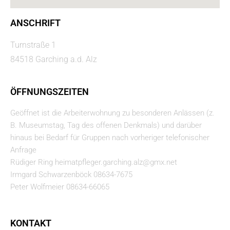
ANSCHRIFT
Turnstraße 1
84518 Garching a.d. Alz
ÖFFNUNGSZEITEN
Geöffnet ist die Arbeiterwohnung zu besonderen Anlässen (z.
B. Museumstag, Tag des offenen Denkmals) und darüber
hinaus bei Bedarf für Gruppen nach vorheriger telefonischer
Anfrage
Rüdiger Ring heimatpfleger.garching.alz@gmx.net
Irmgard Schwarzenböck 08634-7675
Peter Wolfmeier 08634-66065
KONTAKT