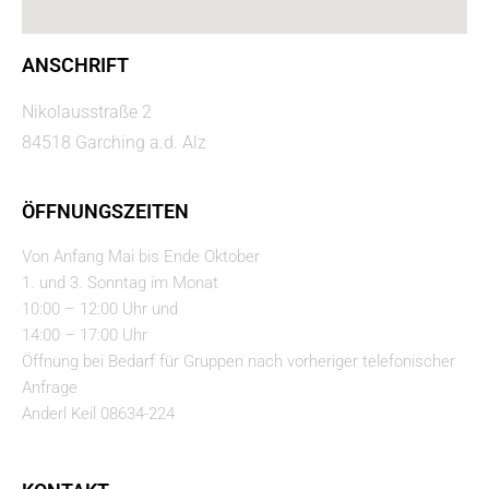
ANSCHRIFT
Nikolausstraße 2
84518 Garching a.d. Alz
ÖFFNUNGSZEITEN
Von Anfang Mai bis Ende Oktober
1. und 3. Sonntag im Monat
10:00 – 12:00 Uhr und
14:00 – 17:00 Uhr
Öffnung bei Bedarf für Gruppen nach vorheriger telefonischer
Anfrage
Anderl Keil 08634-224